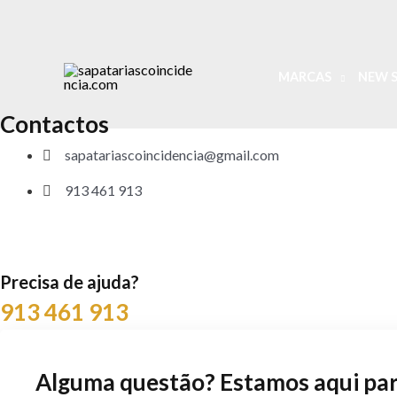
Skip
to
content
MARCAS
NEW S
Contactos
sapatariascoincidencia@gmail.com
913 461 913
Precisa de ajuda?
913 461 913
Alguma questão? Estamos aqui par