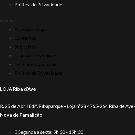
Política de Privacidade
Menu
As nossas Lojas
Contactos
Sobre Nós
Trocas e Devoluções
Termos e Condições
Política de Privacidade
LOJA Riba d’Ave
R. 25 de Abril Edif. Ribaparque – Loja nº28 4765-264 Riba de Ave
Nova de Famalicão
Segunda a sexta: 9h:30 - 19h:30