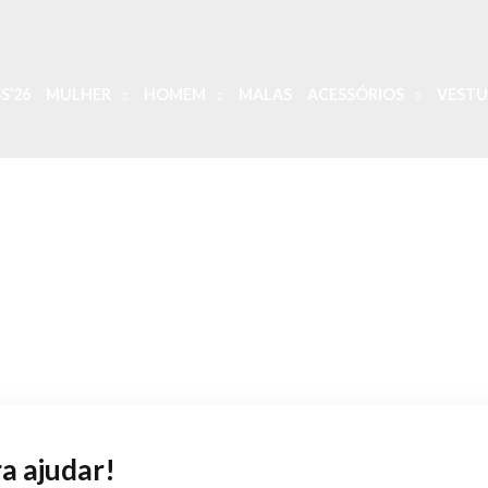
S’26
MULHER
HOMEM
MALAS
ACESSÓRIOS
VESTU
a ajudar!