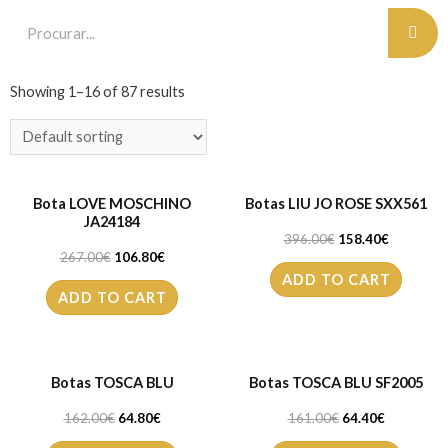
Showing 1–16 of 87 results
Bota LOVE MOSCHINO
Botas LIU JO ROSE SXX561
JA24184
396.00
€
158.40
€
267.00
€
106.80
€
ADD TO CART
ADD TO CART
Botas TOSCA BLU
Botas TOSCA BLU SF2005
162.00
€
64.80
€
161.00
€
64.40
€