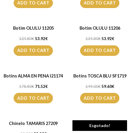
ADD TO CART
ADD TO CART
Botim OLULU 11205
Botim OLULU 11206
134.80
€
53.92
€
134.80
€
53.92
€
ADD TO CART
ADD TO CART
Botins ALMA EN PENA I21174
Botins TOSCA BLU SF1719
178.80
€
71.52
€
149.00
€
59.60
€
ADD TO CART
ADD TO CART
Chinelo TAMARIS 27209
Chinelo TAMARIS 27221
Esgotado!