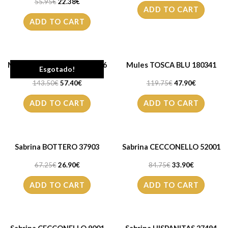
55.95
€
22.38
€
ADD TO CART
ADD TO CART
Mala TOSCA BLU TF2092B36
Mules TOSCA BLU 180341
Esgotado!
143.50
€
57.40
€
119.75
€
47.90
€
ADD TO CART
ADD TO CART
Sabrina BOTTERO 37903
Sabrina CECCONELLO 52001
67.25
€
26.90
€
84.75
€
33.90
€
ADD TO CART
ADD TO CART