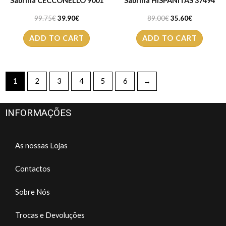
Sabrina CECCONELLO 9001
Sabrina HISPANITAS 37494
99.75
€
39.90
€
89.00
€
35.60
€
ADD TO CART
ADD TO CART
1
2
3
4
5
6
→
INFORMAÇÕES
As nossas Lojas
Contactos
Sobre Nós
Trocas e Devoluções