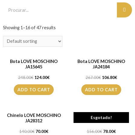
Showing 1–16 of 47 results
Bota LOVE MOSCHINO
Bota LOVE MOSCHINO
JA15645
JA24184
248.00
€
124.00
€
267.00
€
106.80
€
ADD TO CART
ADD TO CART
Chinelo LOVE MOSCHINO
Clutch LOVE MOSCHINO
Esgotado!
JA28312
JC4342
140.00
€
70.00
€
156.00
€
78.00
€