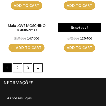
ADD TO CART
ADD TO CART
Mala LOVE MOSCHINO
Mala LOVE MOSCHINO
Esgotado!
JC4086PP1O
JC4088PP1O
210.00
€
147.00
€
172.00
€
120.40
€
ADD TO CART
ADD TO CART
1
2
3
→
INFORMAÇÕES
As nossas Lojas