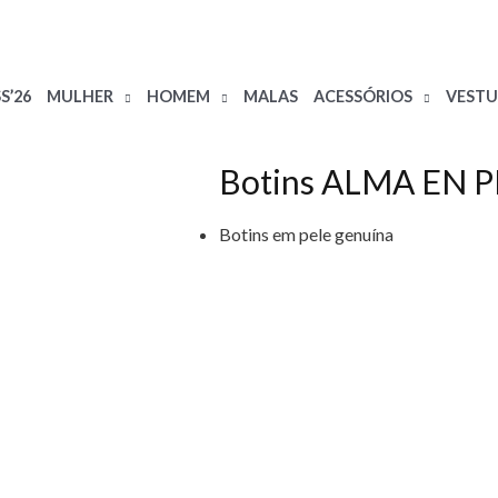
S’26
MULHER
HOMEM
MALAS
ACESSÓRIOS
VESTU
Botins ALMA EN 
Botins em pele genuína