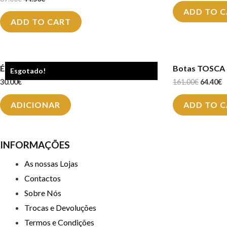
ADD TO 
ADD TO CART
Écharpe VISON A13
Botas TOSCA 
Esgotado!
30.00
€
161.00
€
64.40
€
ADICIONAR
ADD TO 
INFORMAÇÕES
As nossas Lojas
Contactos
Sobre Nós
Trocas e Devoluções
Termos e Condições