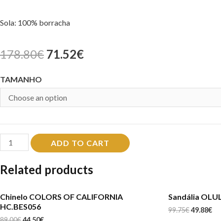
Sola: 100% borracha
178.80
€
71.52
€
TAMANHO
Botins
ADD TO CART
ALMA
Related products
EN
PENA
Chinelo COLORS OF CALIFORNIA
Sandália OLU
I21174
HC.BES056
99.75
€
49.88
€
quantity
89.00
€
44.50
€