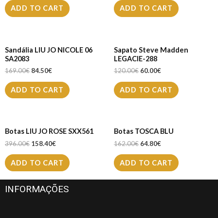
ADD TO CART
ADD TO CART
Sandália LIU JO NICOLE 06
Sapato Steve Madden
SA2083
LEGACIE-288
169.00
€
84.50
€
120.00
€
60.00
€
ADD TO CART
ADD TO CART
Botas LIU JO ROSE SXX561
Botas TOSCA BLU
396.00
€
158.40
€
162.00
€
64.80
€
ADD TO CART
ADD TO CART
INFORMAÇÕES