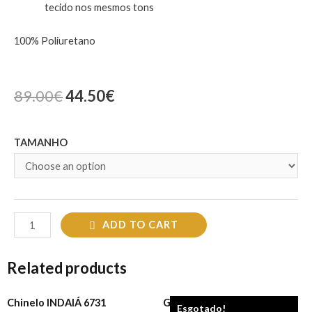
tecido nos mesmos tons
100% Poliuretano
89.00
€
44.50
€
TAMANHO
ADD TO CART
Related products
Chinelo INDAIÁ 6731
Gola Raposa A13
Esgotado!