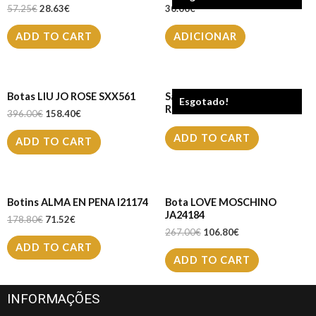
57.25
€
28.63
€
30.00
€
ADD TO CART
ADICIONAR
Botas LIU JO ROSE SXX561
Sapatilha LIU JO KARLIE
Esgotado!
REVOLUTION
396.00
€
158.40
€
ADD TO CART
ADD TO CART
Botins ALMA EN PENA I21174
Bota LOVE MOSCHINO
JA24184
178.80
€
71.52
€
267.00
€
106.80
€
ADD TO CART
ADD TO CART
INFORMAÇÕES