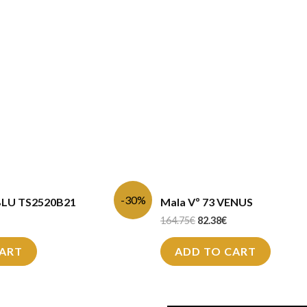
-30%
BLU TS2520B21
Mala Vº 73 VENUS
164.75
€
82.38
€
CART
ADD TO CART