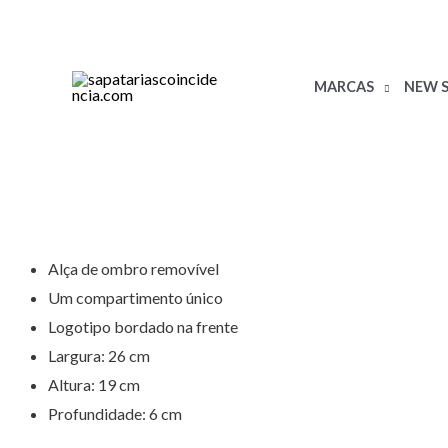
Skip
to
content
MARCAS
NEW S
Alça de ombro removível
Um compartimento único
Logotipo bordado na frente
Largura: 26 cm
Altura: 19 cm
Profundidade: 6 cm