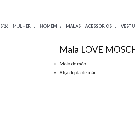
S’26
MULHER
HOMEM
MALAS
ACESSÓRIOS
VESTU
Mala LOVE MOSC
Mala de mão
Alça dupla de mão