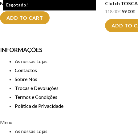
Mala TOSCA BLU TF2290B90
Clutch TOSCA
Esgotado!
118.00
€
59.00
€
ADD TO CART
ADD TO 
INFORMAÇÕES
As nossas Lojas
Contactos
Sobre Nós
Trocas e Devoluções
Termos e Condições
Política de Privacidade
Menu
As nossas Lojas