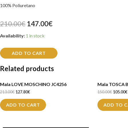
100% Poliuretano
210.00
€
147.00
€
Availability:
1 in stock
ADD TO CART
Related products
Mala LOVE MOSCHINO JC4256
Mala TOSCA 
213.00
€
127.80
€
150.00
€
105.00
€
ADD TO CART
ADD TO 