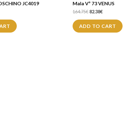
OSCHINO JC4019
Mala Vº 73 VENUS
164.75
€
82.38
€
CART
ADD TO CART