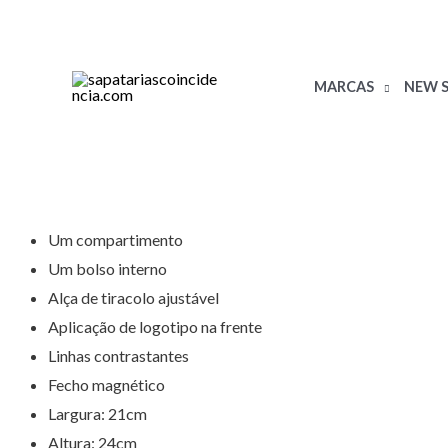
Skip
to
content
MARCAS
NEW S
Um compartimento
Um bolso interno
Alça de tiracolo ajustável
Aplicação de logotipo na frente
Linhas contrastantes
Fecho magnético
Largura: 21cm
Altura: 24cm