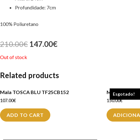
Profundidade: 7cm
100% Poliuretano
210.00
€
147.00
€
Out of stock
Related products
Mala TOSCA BLU TF25CB152
Mala TOSCA 
Esgotado!
107.00
€
150.00
€
ADD TO CART
ADICION