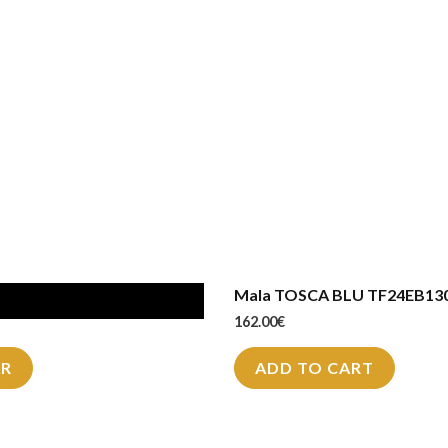
BLU TF25JB173
Mala TOSCA BLU TF24EB13
162.00
€
AR
ADD TO CART