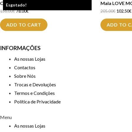
Clutch LOVE MOSCHINO JC4342
Mala LOVE M
Esgotado!
156.00
€
78.00
€
205.00
€
102.50
€
ADD TO CART
ADD TO 
INFORMAÇÕES
As nossas Lojas
Contactos
Sobre Nós
Trocas e Devoluções
Termos e Condições
Política de Privacidade
Menu
As nossas Lojas