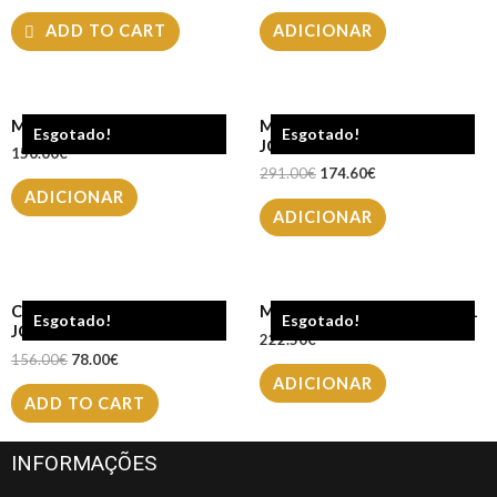
ADD TO CART
ADICIONAR
Mala TOSCA BLU TF25JB173
Mala LOVE MOSCHINO
Esgotado!
Esgotado!
JC4070
150.00
€
291.00
€
174.60
€
ADICIONAR
ADICIONAR
Clutch LOVE MOSCHINO
Mala TOSCA BLU TF22PB171
Esgotado!
Esgotado!
JC4342
222.50
€
156.00
€
78.00
€
ADICIONAR
ADD TO CART
INFORMAÇÕES