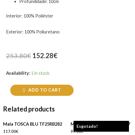
Profundidade: 10cm
Interior: 100% Poliéster
Exterior: 100% Poliuretano
253.80
€
152.28
€
Availability:
1 in stock
ADD TO CART
Related products
Mala TOSCA BLU TF25RB282
Mala TOSCA BLU TF25HB117
Esgotado!
117.00
€
97.00
€