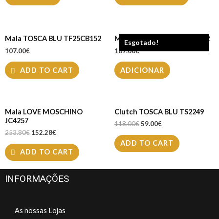
Mala TOSCA BLU TF25CB152
Mala TOSCA BLU TF25SB292
Esgotado!
107.00
€
107.00
€
ADD TO CART
ADICIONAR
Mala LOVE MOSCHINO
Clutch TOSCA BLU TS2249
JC4257
118.00
€
59.00
€
253.80
€
152.28
€
ADD TO CART
ADD TO CART
INFORMAÇÕES
As nossas Lojas