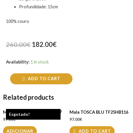
Profundidade: 15cm
100% couro
260.00
€
182.00
€
Availability:
1 in stock
ADD TO CART
Related products
Mala TOSCA BLU TF25HB117
Mala TOSCA BLU TF25HB116
Esgotado!
97.00
€
97.00
€
ADICIONAR
ADD TO CART