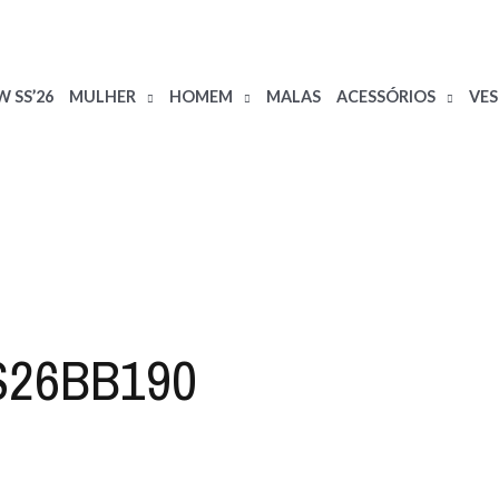
 SS’26
MULHER
HOMEM
MALAS
ACESSÓRIOS
VE
S26BB190