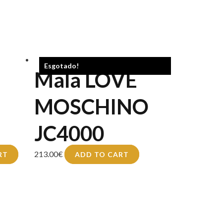
Esgotado!
Mala LOVE
MOSCHINO
JC4000
213.00
€
RT
ADD TO CART