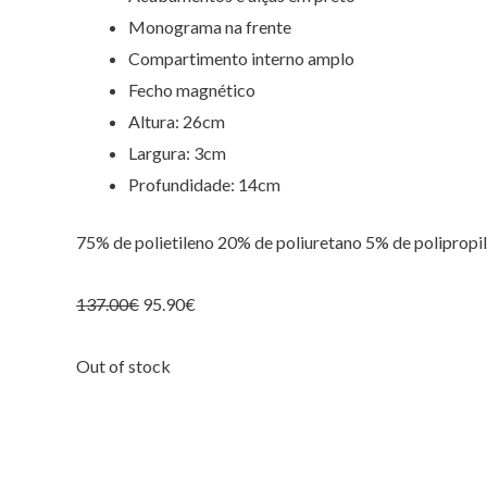
Monograma na frente
Compartimento interno amplo
Fecho magnético
Altura: 26cm
Largura: 3cm
Profundidade: 14cm
75% de polietileno 20% de poliuretano 5% de polipropi
137.00
€
95.90
€
Out of stock