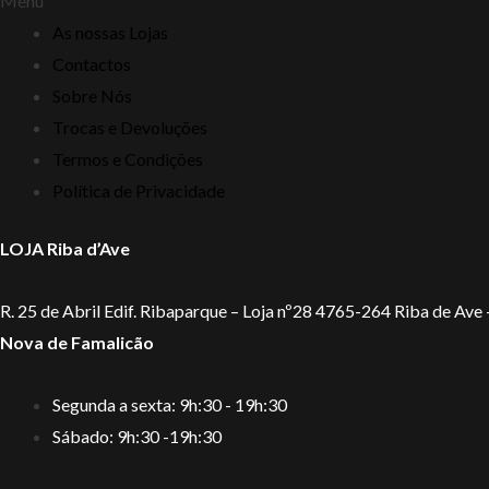
Menu
As nossas Lojas
Contactos
Sobre Nós
Trocas e Devoluções
Termos e Condições
Política de Privacidade
LOJA Riba d’Ave
R. 25 de Abril Edif. Ribaparque – Loja nº28 4765-264 Riba de Ave
Nova de Famalicão
Segunda a sexta: 9h:30 - 19h:30
Sábado: 9h:30 -19h:30