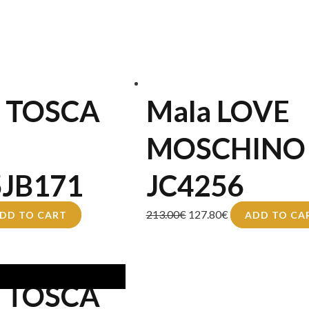
a TOSCA
Mala LOVE
MOSCHINO
5JB171
JC4256
213.00
€
127.80
€
DD TO CART
ADD TO CA
a TOSCA