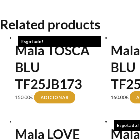
Related products
Esgotado!
Mala TOSCA
Mal
BLU
BLU
TF25JB173
TF2
150.00
€
160.00
€
ADICIONAR
A
Esgotado!
Mala LOVE
Mal