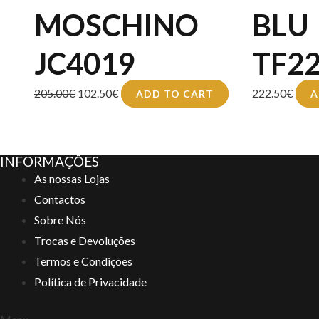
MOSCHINO
BLU
JC4019
TF2
205.00
€
102.50
€
222.50
€
ADD TO CART
A
INFORMAÇÕES
As nossas Lojas
Contactos
Sobre Nós
Trocas e Devoluções
Termos e Condições
Política de Privacidade