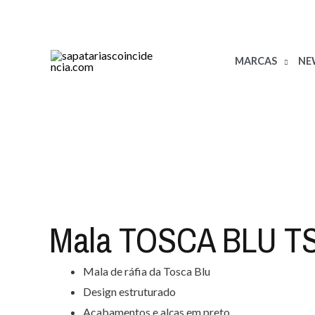
Skip
to
content
MARCAS
NEW
Mala TOSCA BLU T
Mala de ráfia da Tosca Blu
Design estruturado
Acabamentos e alças em preto