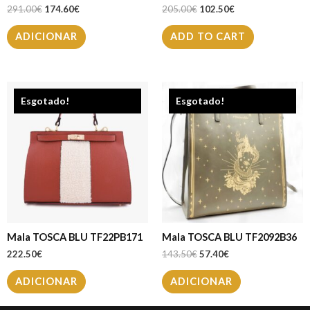
291.00
€
174.60
€
205.00
€
102.50
€
ADICIONAR
ADD TO CART
Esgotado!
Esgotado!
Mala TOSCA BLU TF22PB171
Mala TOSCA BLU TF2092B36
222.50
€
143.50
€
57.40
€
ADICIONAR
ADICIONAR