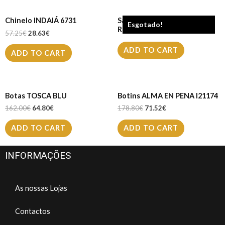
Chinelo INDAIÁ 6731
Sapatilha LIU JO KARLIE
Esgotado!
REVOLUTION
57.25
€
28.63
€
ADD TO CART
ADD TO CART
Botas TOSCA BLU
Botins ALMA EN PENA I21174
162.00
€
64.80
€
178.80
€
71.52
€
ADD TO CART
ADD TO CART
INFORMAÇÕES
As nossas Lojas
Contactos