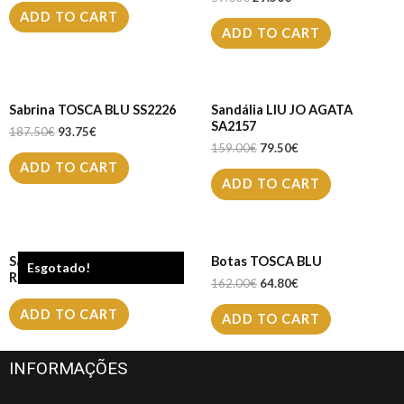
ADD TO CART
ADD TO CART
Sabrina TOSCA BLU SS2226
Sandália LIU JO AGATA
SA2157
187.50
€
93.75
€
159.00
€
79.50
€
ADD TO CART
ADD TO CART
Sapatilha LIU JO KARLIE
Botas TOSCA BLU
Esgotado!
REVOLUTION
162.00
€
64.80
€
ADD TO CART
ADD TO CART
INFORMAÇÕES