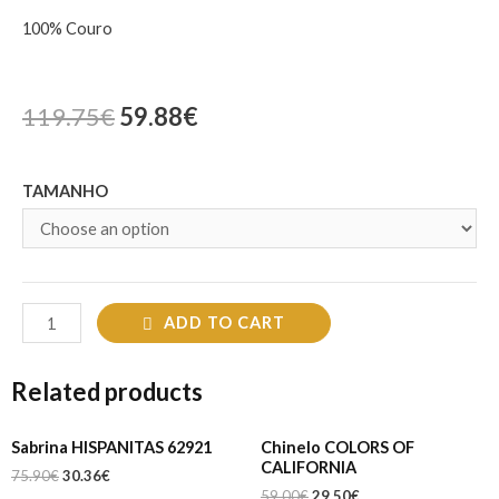
100% Couro
119.75
€
59.88
€
TAMANHO
ADD TO CART
Related products
Sabrina HISPANITAS 62921
Chinelo COLORS OF
CALIFORNIA
75.90
€
30.36
€
59.00
€
29.50
€