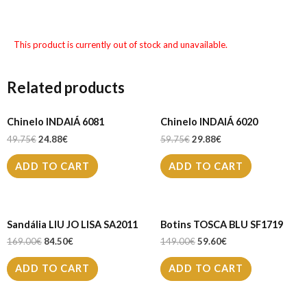
This product is currently out of stock and unavailable.
Related products
Chinelo INDAIÁ 6081
Chinelo INDAIÁ 6020
49.75
€
24.88
€
59.75
€
29.88
€
ADD TO CART
ADD TO CART
Sandália LIU JO LISA SA2011
Botins TOSCA BLU SF1719
169.00
€
84.50
€
149.00
€
59.60
€
ADD TO CART
ADD TO CART