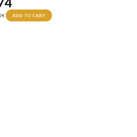
74
2
€
ADD TO CART