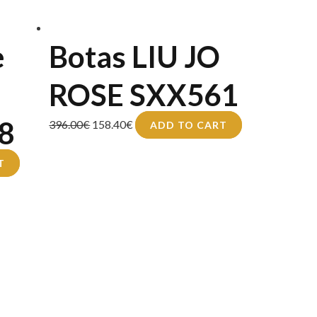
e
Botas LIU JO
ROSE SXX561
8
396.00
€
158.40
€
ADD TO CART
T