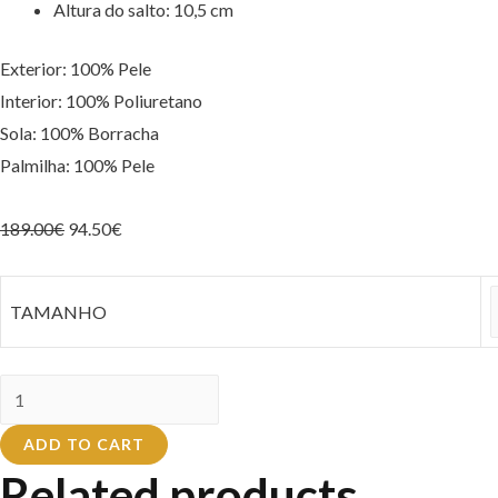
Altura do salto: 10,5 cm
Exterior: 100% Pele
Interior: 100% Poliuretano
Sola: 100% Borracha
Palmilha: 100% Pele
189.00
€
94.50
€
TAMANHO
Sandália
LIU
ADD TO CART
JO
Related products
SA3107