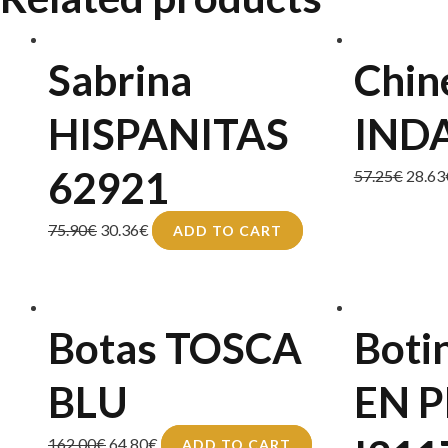
quantity
Sabrina
Chin
HISPANITAS
INDA
62921
57.25
€
28.63
75.90
€
30.36
€
ADD TO CART
Botas TOSCA
Boti
BLU
EN 
162.00
€
64.80
€
ADD TO CART