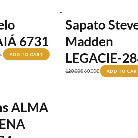
elo
Sapato Stev
IÁ 6731
Madden
LEGACIE-28
€
ADD TO CART
120.00
€
60.00
€
ADD TO CAR
ns ALMA
PENA