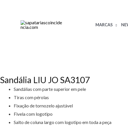
Skip
to
content
MARCAS
NEW
Sandália LIU JO SA3107
Sandálias com parte superior em pele
Tiras com pérolas
Fixação de tornozelo ajustável
Fivela com logotipo
Salto de coluna largo com logotipo em toda a peça