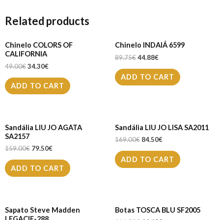
Related products
Chinelo COLORS OF
Chinelo INDAIÁ 6599
CALIFORNIA
89.75
€
44.88
€
49.00
€
34.30
€
ADD TO CART
ADD TO CART
Sandália LIU JO AGATA
Sandália LIU JO LISA SA2011
SA2157
169.00
€
84.50
€
159.00
€
79.50
€
ADD TO CART
ADD TO CART
Sapato Steve Madden
Botas TOSCA BLU SF2005
LEGACIE-288