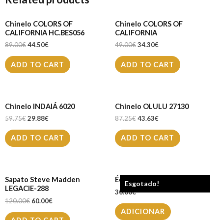
Chinelo COLORS OF
Chinelo COLORS OF
CALIFORNIA HC.BES056
CALIFORNIA
89.00
€
44.50
€
49.00
€
34.30
€
ADD TO CART
ADD TO CART
Chinelo INDAIÁ 6020
Chinelo OLULU 27130
59.75
€
29.88
€
87.25
€
43.63
€
ADD TO CART
ADD TO CART
Sapato Steve Madden
Écharpe VISON A13
Esgotado!
LEGACIE-288
30.00
€
120.00
€
60.00
€
ADICIONAR